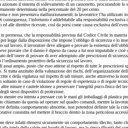
a azionato il sistema di sollevamento di un cassonetto, procurandole lo s
ermanente determinata nella percentuale del 20 per cento.
 norma e non presentava malfunzionamenti; la lavoratrice l’ha utilizzat
 conseguenza, l’infortunio è addebitabile alla responsabilità esclusiva 
 ed alle direttive ricevute, così da porsi come causa esclusiva dell’even
in premessa, che la responsabilità prevista dal Codice Civile in materia di
o per legge dalla disposizione che impone l’obbligo di sicurezza e lo ins
 sul lavoro, il lavoratore deve allegare e provare la esistenza dell’obbl
deve provare che il danno è dipeso da causa a lui non imputabile e cioè 
avato dell’onere di provare di aver adempiuto alle prescrizioni di sicurez
i l’ordinamento protettivo della sicurezza sul lavoro.
 assai ampio, posto che esso attiene al rispetto di tutte le prescrizioni s
o. Si tratta anzitutto della valutazione dei rischi, dell’organizzazione de
ritte e della vigilanza sul rispetto di tali misure, anche attraverso la no
n soltanto in caso di violazione di regole di esperienza o di regole tecni
altre misure e cautele idonee a preservare l’integrità psico-fisica del lav
gli stessi dispositivi di protezione.
io mentre era intenta a pressare con le mani gli imballaggi di plastica pr
ato chiamato da questa ad operare sul quadro comandi, mentre la lavoratr
ere definita comportamento abnorme, non potendosi definire tale la condott
tive consistita nel mettere il braccio dentro la zona pericolosa accessi
 deve infatti ritenersi sicuramente un comportamento illecito, tanto che l
alla tutela della salute nei luoghi di lavoro, ma la stessa illiceità del 