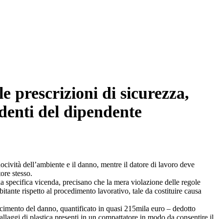
e prescrizioni di sicurezza,
denti del dipendente
nocività dell’ambiente e il danno, mentre il datore di lavoro deve
ore stesso.
a specifica vicenda, precisano che la mera violazione delle regole
itante rispetto al procedimento lavorativo, tale da costituire causa
arcimento del danno, quantificato in quasi 215mila euro – dedotto
allaggi di plastica presenti in un compattatore in modo da consentire il