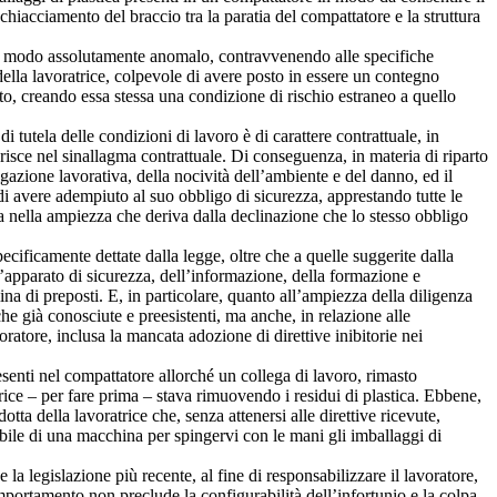
chiacciamento del braccio tra la paratia del compattatore e la struttura
o in modo assolutamente anomalo, contravvenendo alle specifiche
della lavoratrice, colpevole di avere posto in essere un contegno
to, creando essa stessa una condizione di rischio estraneo a quello
 tutela delle condizioni di lavoro è di carattere contrattuale, in
erisce nel sinallagma contrattuale. Di conseguenza, in materia di riparto
igazione lavorativa, della nocività dell’ambiente e del danno, ed il
di avere adempiuto al suo obbligo di sicurezza, apprestando tutte le
za nella ampiezza che deriva dalla declinazione che lo stesso obbligo
pecificamente dettate dalla legge, oltre che a quelle suggerite dalla
ll’apparato di sicurezza, dell’informazione, della formazione e
mina di preposti. E, in particolare, quanto all’ampiezza della diligenza
che già conosciute e preesistenti, ma anche, in relazione alle
oratore, inclusa la mancata adozione di direttive inibitorie nei
esenti nel compattatore allorché un collega di lavoro, rimasto
ice – per fare prima – stava rimuovendo i residui di plastica. Ebbene,
a della lavoratrice che, senza attenersi alle direttive ricevute,
bile di una macchina per spingervi con le mani gli imballaggi di
a legislazione più recente, al fine di responsabilizzare il lavoratore,
comportamento non preclude la configurabilità dell’infortunio e la colpa