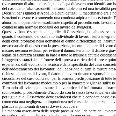
riversamento di altro materiale, un collega di lavoro non identificato h
del cosiddetto ‘alza cassonetti’, e causandole così ed una invalidità p
Decisivi per i giudici d’Appello alcuni dettagli: il macchinario era a
istruzioni ricevute e assumendo una condotta atipica ed eccezionale. Di
abnorme, inopinabile ed esorbitante rispetto al procedimento lavorativo
connesso alla normale modalità del lavoro da svolgersi.
Questa visione è smentita dai giudici di Cassazione, i quali osservano, 
quanto il contenuto del contratto individuale di lavoro risulta integrat
degli oneri probatori nella domanda di danno differenziale da infortunio
nesso causale di questo con la prestazione, mentre il datore di lavoro 
misure, nessuna esclusa, per evitare il danno. Pertanto, il datore è gr
legale di sicurezza assume in base a tutte le misure e cautele costituent
L’oggetto sostanziale dell’onere della prova a carico del datore è quindi
esperienza, dall’evoluzione tecnica e dalla specificità del caso concret
dell’addestramento dei lavoratori, dell’adozione di tutte le misure presc
richiesta al datore di lavoro, il datore di lavoro rimane responsabile no
circostanze del caso concreto, per la omessa predisposizione di tutte le 
confronti del lavoratore medesimo o per la mancata vigilanza sull’uso de
Tornando alla vicenda in esame, la lavoratrice si è infortunata al bracc
sconosciuto, probabilmente d’accordo con la stessa lavoratrice, era st
per i giudici di Cassazione deve escludersi che tale condotta possa ess
commetta una negligenza o imprudenza nel corso delle operazioni lavora
plastica ingombranti di cui si doveva occupare.
La mancata osservanza delle regole precauzionali da parte del lavoratore
prevede sanzioni anche a suo carico quando non osservi i precetti volti 