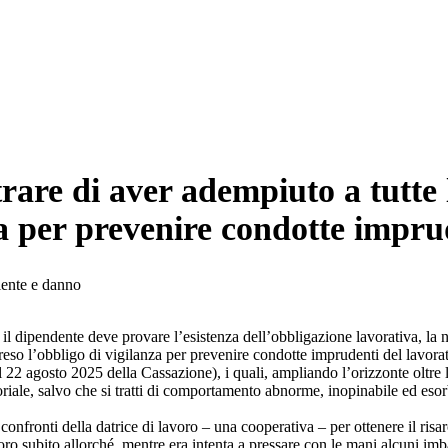
rare di aver adempiuto a tutte l
za per prevenire condotte impru
, il dipendente deve provare l’esistenza dell’obbligazione lavorativa, la 
reso l’obbligo di vigilanza per prevenire condotte imprudenti del lavorat
22 agosto 2025 della Cassazione), i quali, ampliando l’orizzonte oltre l
riale, salvo che si tratti di comportamento abnorme, inopinabile ed esorb
confronti della datrice di lavoro – una cooperativa – per ottenere il ris
oro subito allorché, mentre era intenta a pressare con le mani alcuni imb