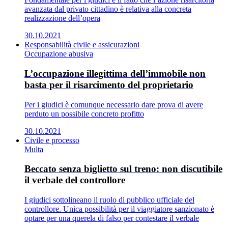
avanzata dal privato cittadino è relativa alla concreta
realizzazione dell’opera
30.10.2021
Responsabilità civile e assicurazioni
Occupazione abusiva
L’occupazione illegittima dell’immobile non
basta per il risarcimento del proprietario
Per i giudici è comunque necessario dare prova di avere
perduto un possibile concreto profitto
30.10.2021
Civile e processo
Multa
Beccato senza biglietto sul treno: non discutibile
il verbale del controllore
I giudici sottolineano il ruolo di pubblico ufficiale del
controllore. Unica possibilità per il viaggiatore sanzionato è
optare per una querela di falso per contestare il verbale