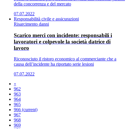
della concorrenza e del mercato
07.07.2022
Responsabilità civile e assicurazioni
Risarcimento danni
Scarico merci con incidente: responsabili i
lavoratori e colpevole la società datrice di
lavoro
Riconosciuto il ristoro economico al commerciante che a
causa dell’incidente ha riportato serie lesioni
07.07.2022
«
962
963
964
965
966
(current)
967
968
969